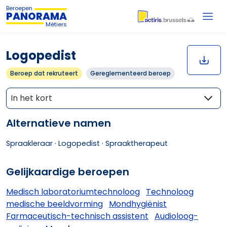
Beroepen
PANORAMA
Métiers
Logopedist
Beroep dat rekruteert
Gereglementeerd beroep
In het kort
Alternatieve namen
Spraakleraar ·
Logopedist ·
Spraaktherapeut
Gelijkaardige beroepen
Medisch laboratoriumtechnoloog
Technoloog
medische beeldvorming
Mondhygiënist
Farmaceutisch-technisch assistent
Audioloog-