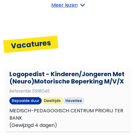
Samenwerken
Meer lezen
Flexibiliteit
Vacatures
Resultaatgerichtheid
Logopedist - Kinderen/jongeren Met
Zelfontwikkeling
(neuro)motorische Beperking M/V/X
Referentie
5918045
Zelfstandigheid
Bepaalde duur
Deeltijds
Heverlee
MEDISCH-PEDAGOGISCH CENTRUM PRIORIJ TER
BANK
(
Gewijzigd 4 dagen
)