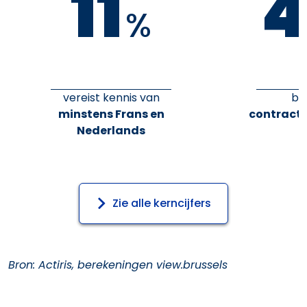
11
4
%
vereist kennis van
bi
minstens Frans en
contract 
Nederlands
Zie alle kerncijfers
Bron: Actiris, berekeningen view.brussels