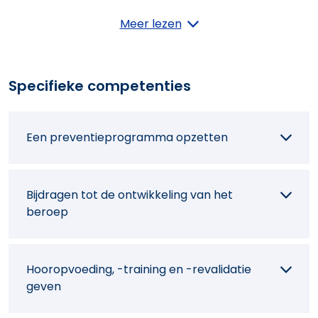
(Para)medische informatie uitwisselen
Meer lezen
(Para)medisch doorverwijzen
Specifieke competenties
De logopedische stoornis bepalen
Een preventieprogramma opzetten
Het behandelprogramma aanpassen
Bijdragen tot de ontwikkeling van het
beroep
De (para)medische behandeling evalueren
Hooropvoeding, -training en -revalidatie
geven
De nood aan logopedie bepalen