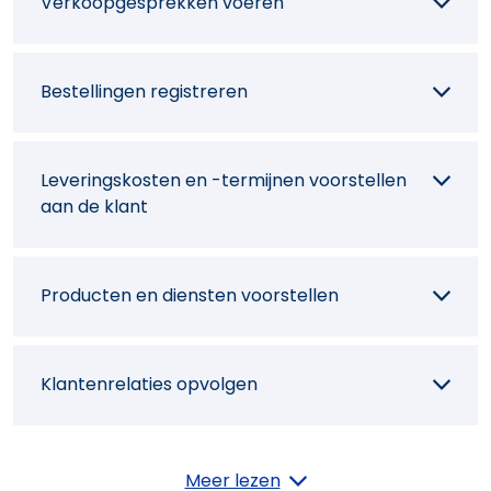
Verkoopgesprekken voeren
Bestellingen registreren
Leveringskosten en -termijnen voorstellen
aan de klant
Producten en diensten voorstellen
Klantenrelaties opvolgen
Klantenbezoeken, prospecties of
Meer lezen