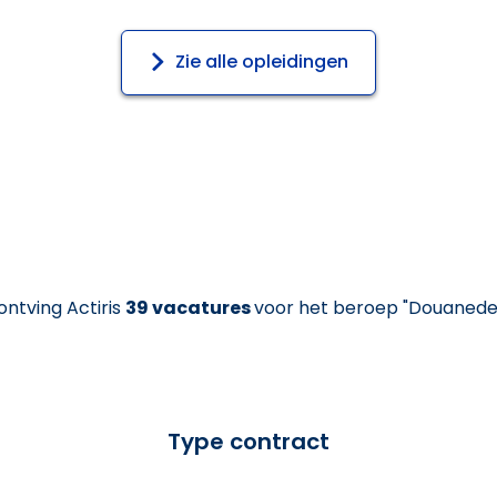
Zie alle opleidingen
 ontving Actiris
39 vacatures
voor het beroep "Douanedec
Type contract