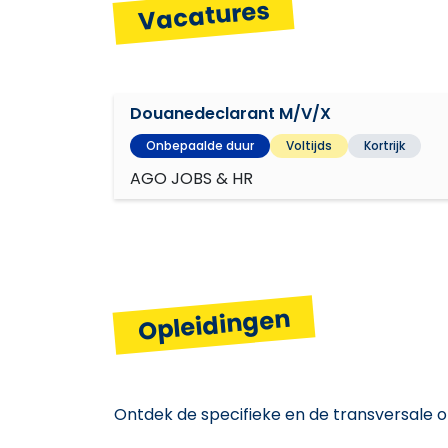
Resultaatgerichtheid
Vacatures
Zelfstandigheid
Douanedeclarant M/V/X
Onbepaalde duur
Voltijds
Kortrijk
AGO JOBS & HR
Opleidingen
Ontdek de specifieke en de transversale o