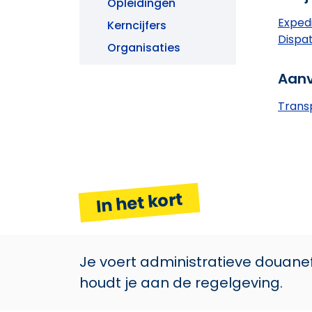
Opleidingen
Exped
Kerncijfers
Dispa
Organisaties
Aanv
Transp
In het kort
Je voert administratieve douanefo
houdt je aan de regelgeving.