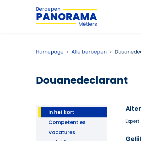
Beroepen
PANORAMA
Métiers
Homepage
Alle beroepen
Douanedec
Douanedeclarant
Alte
In het kort
Expert
Competenties
Vacatures
Geli