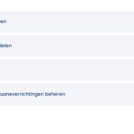
ren
delen
douaneverrichtingen beheren