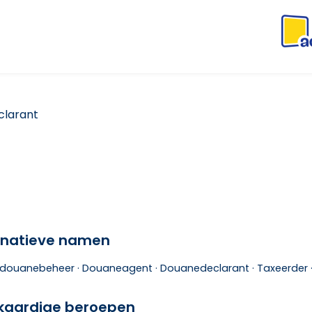
larant
rnatieve namen
 douanebeheer ·
Douaneagent ·
Douanedeclarant ·
Taxeerder 
jkaardige beroepen