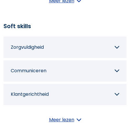
Meer lezen
Transporten uitvoeren voor een
Soft skills
internationaal cliënteel
Zorgvuldigheid
Contracten opvolgen
Communiceren
Een transportonderneming leiden
Klantgerichtheid
Een commerciële strategie bepalen
Richting geven
Meer lezen