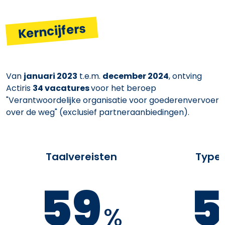
Kerncijfers
Van
januari 2023
t.e.m.
december 2024
, ontving
Actiris
34 vacatures
voor het beroep
"Verantwoordelijke organisatie voor goederenvervoer
over de weg" (exclusief partneraanbiedingen).
Taalvereisten
Type 
59
5
%