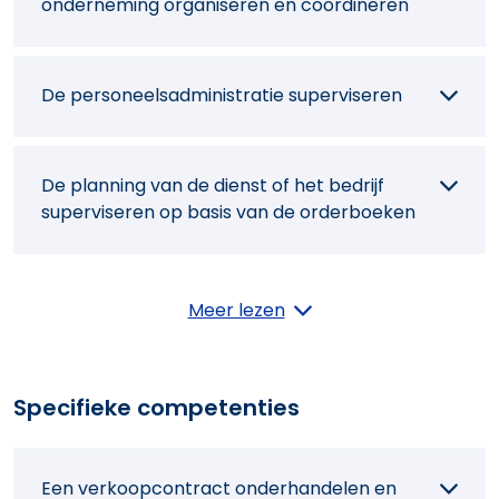
onderneming organiseren en coördineren
De personeelsadministratie superviseren
De planning van de dienst of het bedrijf
superviseren op basis van de orderboeken
Een contractvoorstel uitwerken
Meer lezen
Een budget beheren
Specifieke competenties
Verbetertrajecten voorstellen
Een verkoopcontract onderhandelen en