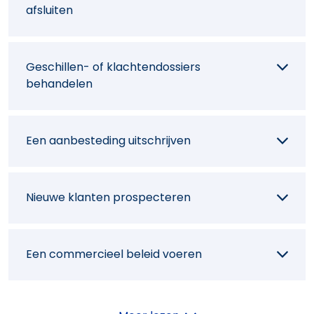
afsluiten
Activiteitsgegevens analyseren
Geschillen- of klachtendossiers
behandelen
Een aanbesteding uitschrijven
Nieuwe klanten prospecteren
Een commercieel beleid voeren
Onderhandelen over een dienstverlening