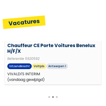
Initiatief
Vacatures
Plannen en organiseren
Chauffeur CE Porte Voitures Benelux
Resultaatgerichtheid
H/F/X
Referentie
5920592
Verantwoordelijkheid nemen
Uitzendkracht
Voltijds
Antwerpen 1
VIVALDI'S INTERIM
(
vandaag gewijzigd
)