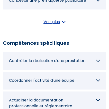
Concevoir une prémaquette publicitaire
Organiser le planning des activités
Voir plus
Sélectionner des canaux de
Compétences spécifiques
communication
Contrôler la réalisation d'une prestation
Evaluer le coût d'un produit
Coordonner l'activité d'une équipe
Calculer un prix de vente
Actualiser la documentation
professionnelle et réglementaire