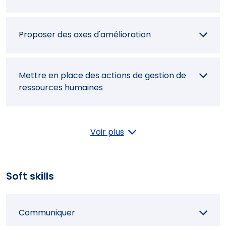
Proposer des axes d'amélioration
Mettre en place des actions de gestion de
ressources humaines
Coordonner une équipe d'intervenants
Voir plus
Proposer un forfait touristique pour un type
Soft skills
de clientèle
Communiquer
Suivre les étapes de montage d'un produit