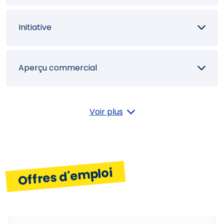
touristique
Initiative
Analyser les performances d'un produit
Aperçu commercial
Analyser l'offre touristique
Planifier et organiser
Voir plus
Définir le développement d'un site Internet
Orientation résultats
Offres d'emploi