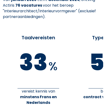
Actiris
76 vacatures
voor het beroep
"Interieurarchitect/Interieurvormgever" (exclusief
partneraanbiedingen).
Taalvereisten
Type 
33
5
%
vereist kennis van
bi
minstens Frans en
contract v
Nederlands