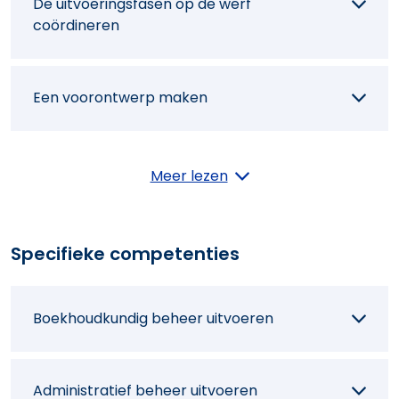
De uitvoeringsfasen op de werf
coördineren
Een voorontwerp maken
Interieurinrichtingen en - indelingen
Meer lezen
tekenen
Specifieke competenties
Een dossier voor projectvoorstelling
opmaken
Boekhoudkundig beheer uitvoeren
Interieurinrichting kiezen samen met de
klant
Administratief beheer uitvoeren