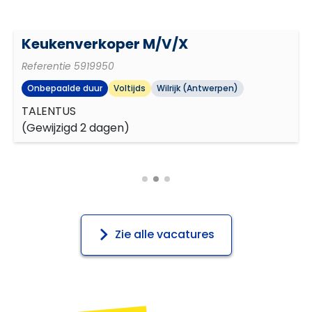
Interieurbouwer M/V/X
Plannen en organiseren
Referentie
5920129
Uitzendkracht
Voltijds
Roeselare
Resultaatgerichtheid
ACCENT CONSTRUCT
(
Gewijzigd 2 dagen
)
Zie alle vacatures