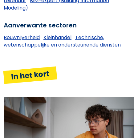
tekenaar
BIM-expert (Building Information
Modeling)
Aanverwante sectoren
Bouwnijverheid
Kleinhandel
Technische,
wetenschappelijke en ondersteunende diensten
In het kort