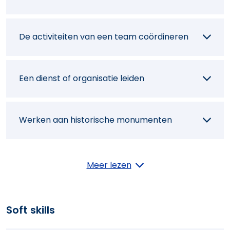
De werfuitvoering plannen
De activiteiten van een team coördineren
De klant bijstaan bij het opleveren van de
Een dienst of organisatie leiden
werken
Werken aan historische monumenten
Inrichtingen voor particuliere woningen
Meer lezen
ontwerpen
Soft skills
Inrichtingen voor openbare ruimtes
ontwerpen