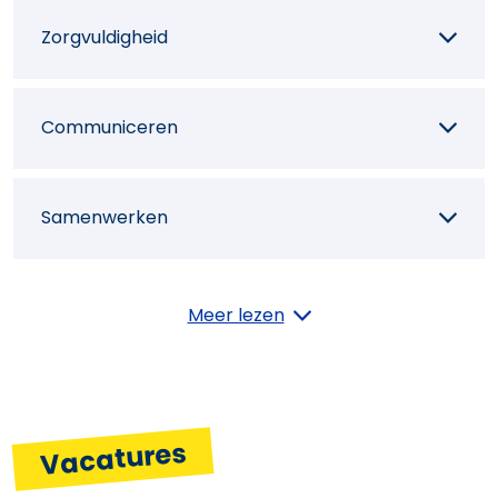
Zorgvuldigheid
Inrichtingen voor werkruimtes ontwerpen
Communiceren
Inrichtingen voor evenementen ontwerpen
Samenwerken
Huisstijl- of decoratieve elementen
ontwerpen
Initiatief
Meer lezen
Creativiteit
Vacatures
Commercieel inzicht