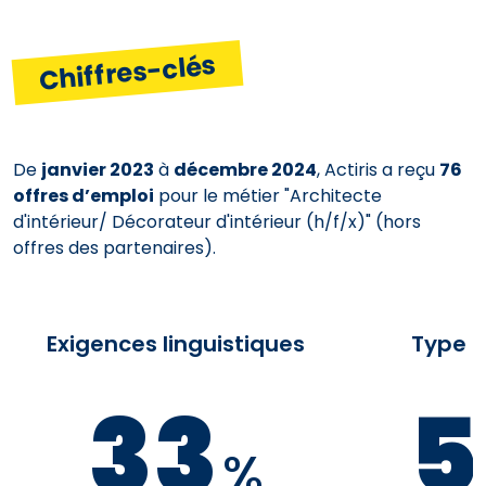
Chiffres-clés
De
janvier 2023
à
décembre 2024
, Actiris a reçu
76
offres d’emploi
pour le métier "Architecte
d'intérieur/ Décorateur d'intérieur (h/f/x)" (hors
offres des partenaires).
Exigences linguistiques
Type d
33
5
%