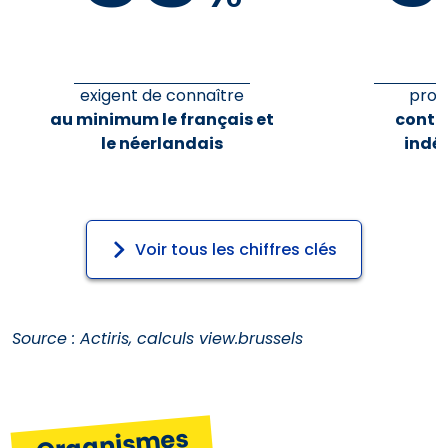
exigent de connaître
prop
au minimum le français et
contr
le néerlandais
indé
Voir tous les chiffres clés
Source : Actiris, calculs view.brussels
Organismes