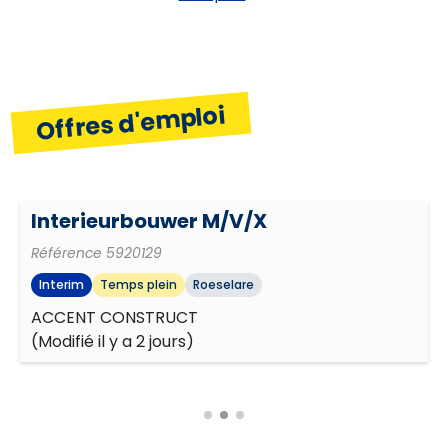
d'identité visuelle
Créativité
Offres d'emploi
Aperçu commercial
Interieurbouwer M/V/X
Planifier et organiser
Référence
5920129
Interim
Temps plein
Roeselare
Orientation résultats
ACCENT CONSTRUCT
(
Modifié il y a 2 jours
)