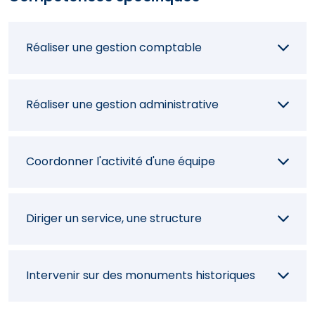
Concevoir un dossier de présentation de
projet
Réaliser une gestion comptable
Sélectionner des éléments de décorations
en accord avec le client
Réaliser une gestion administrative
Planifier des opérations de chantier
Coordonner l'activité d'une équipe
Assister le client dans la réception de
Diriger un service, une structure
chantier
Intervenir sur des monuments historiques