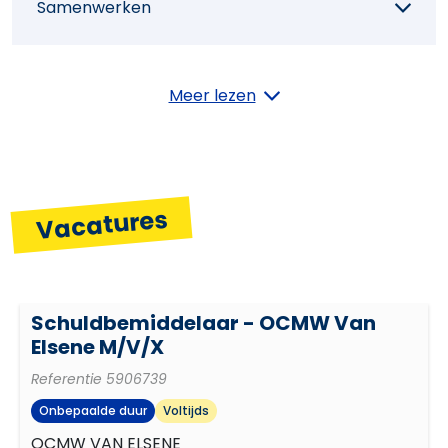
Samenwerken
Plannen en organiseren
Meer lezen
Resultaatgerichtheid
Vacatures
Schuldbemiddelaar - OCMW Van
Elsene M/V/X
Referentie
5906739
Onbepaalde duur
Voltijds
OCMW VAN ELSENE