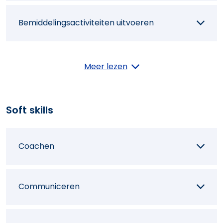
Bemiddelingsactiviteiten uitvoeren
Veiligheids- en identiteitscontroles
Meer lezen
uitvoeren
Soft skills
Doorverwijzen naar partners
Coachen
Communiceren