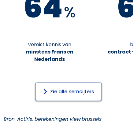
64
6
%
vereist kennis van
bi
minstens Frans en
contract v
Nederlands
Zie alle kerncijfers
Bron: Actiris, berekeningen view.brussels