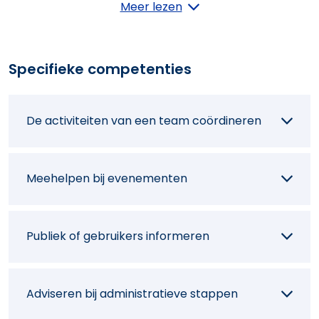
Conflicten oplossen via bemiddeling
Meer lezen
Een professioneel netwerk uitbouwen
Specifieke competenties
Buurtcontacten en -initiatieven promoten
De activiteiten van een team coördineren
Meehelpen bij evenementen
Publiek of gebruikers informeren
Adviseren bij administratieve stappen