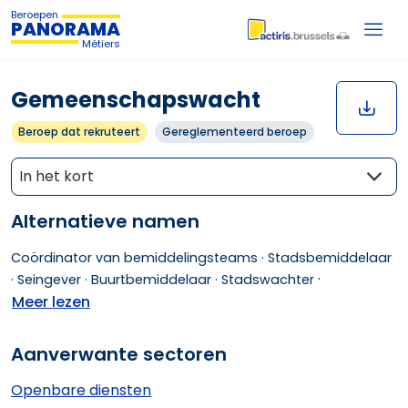
Beroepen
PANORAMA
Métiers
Gemeenschapswacht
Beroep dat rekruteert
Gereglementeerd beroep
In het kort
Alternatieve namen
Coördinator van bemiddelingsteams ·
Stadsbemiddelaar
·
·
Seingever ·
Buurtbemiddelaar ·
Stadswachter
Meer lezen
Aanverwante sectoren
Openbare diensten