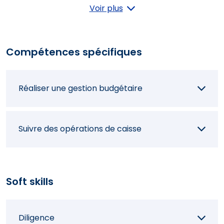
Codifier des documents comptables
Voir plus
Prépare les déclarations fiscales et
Compétences spécifiques
sociales
Réaliser une gestion budgétaire
Préparer les aspects comptables des
dossiers du personnel
Suivre des opérations de caisse
Soft skills
Diligence