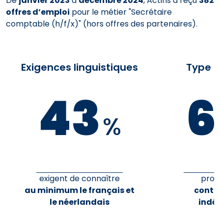
De
janvier 2023
à
décembre 2024
, Actiris a reçu
382
offres d’emploi
pour le métier "Secrétaire
comptable (h/f/x)" (hors offres des partenaires).
Exigences linguistiques
Type d
43
6
%
exigent de connaître
prop
au minimum le français et
contr
le néerlandais
indé