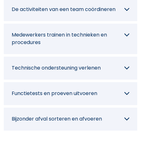
De activiteiten van een team coördineren
Instructies, procedures, lastenboeken en
studierapporten opstellen
Medewerkers trainen in technieken en
procedures
Afwijkingen identificeren op basis van
meetresultaten
Technische ondersteuning verlenen
Controlemetingen uitvoeren
Functietests en proeven uitvoeren
Een staal voorbereiden voor analyse
Bijzonder afval sorteren en afvoeren
Metingen en analyses uitvoeren