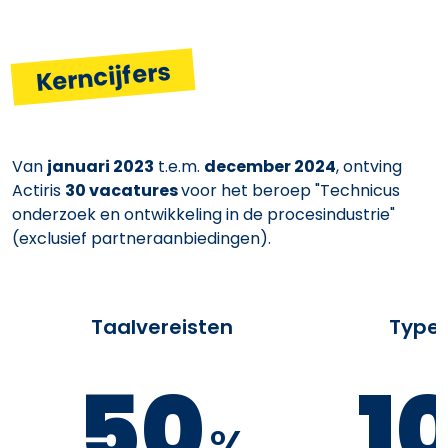
Kerncijfers
Van
januari 2023
t.e.m.
december 2024
, ontving
Actiris
30 vacatures
voor het beroep "Technicus
onderzoek en ontwikkeling in de procesindustrie"
(exclusief partneraanbiedingen).
Taalvereisten
Type 
50
1