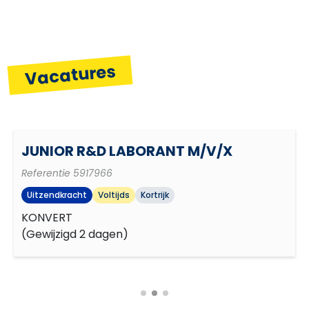
Uitrustingen en ploegen toewijzen
Initiatief
Vacatures
Laboratoria ontsmetten
Plannen en organiseren
Theoretische modellen ontwerpen
JUNIOR R&D LABORANT M/V/X
Resultaatgerichtheid
Referentie
5917966
Uitzendkracht
Voltijds
Kortrijk
Zelfstandigheid
KONVERT
(
Gewijzigd 2 dagen
)