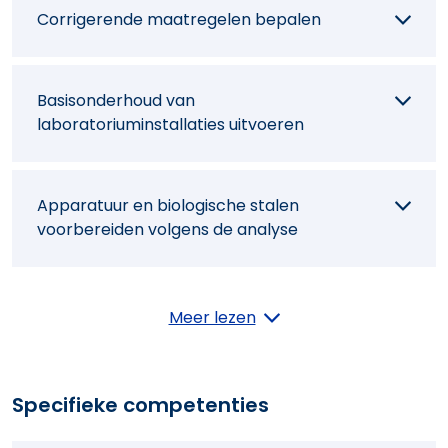
Corrigerende maatregelen bepalen
Basisonderhoud van
laboratoriuminstallaties uitvoeren
Apparatuur en biologische stalen
voorbereiden volgens de analyse
De laboratoriumuitrusting controleren
Meer lezen
De staat van een laboratoriumstaal
Specifieke competenties
controleren