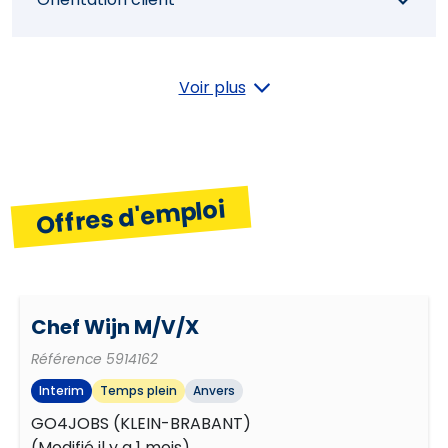
Orientation résultats
Voir plus
Offres d'emploi
Chef Wijn M/V/X
Référence
5914162
Interim
Temps plein
Anvers
GO4JOBS (KLEIN-BRABANT)
(
Modifié il y a 1 mois
)