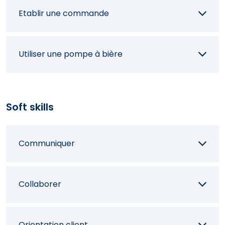
Etablir une commande
Gérer une cave à vins
Utiliser une pompe à bière
Travailler selon les directives de sécurité
alimentaire et d'hygiène
Soft skills
Travailler de manière économique
Communiquer
Collaborer
Orientation client