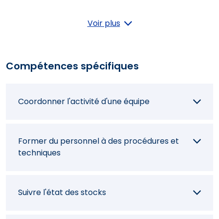
Prendre la commande des clients
Voir plus
Réaliser un service au bar
Compétences spécifiques
Réaliser la mise en place
Coordonner l'activité d'une équipe
Concevoir la carte des boissons
Former du personnel à des procédures et
techniques
Préparer et verser le vin
Suivre l'état des stocks
Sélectionner et acheter des vins