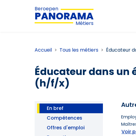
Beroepen
PANORAMA
Métiers
Accueil
Tous les métiers
Éducateur da
Éducateur dans un é
(h/f/x)
Autr
En bref
Employ
Compétences
Maîtres
Offres d'emploi
Voir p