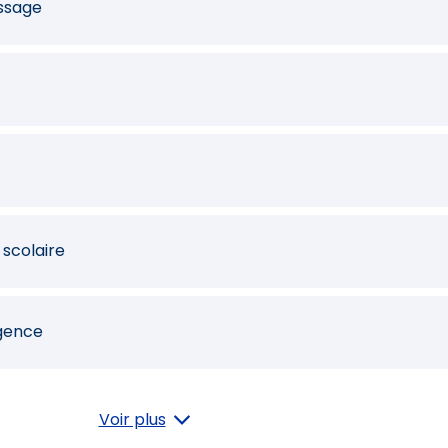
issage
 scolaire
rgence
as d'incident
Voir plus