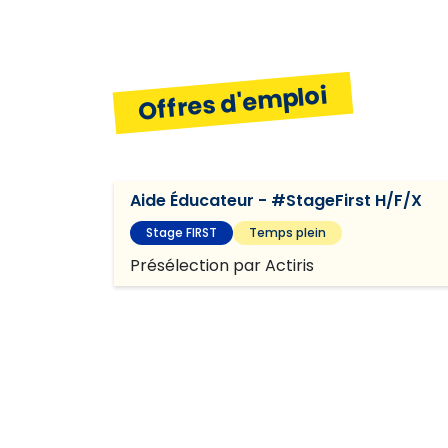
Planifier et organiser
Offres d'emploi
Auto-développement
Diversité
Aide Éducateur - #StageFirst H/F/X
Stage FIRST
Temps plein
Présélection par Actiris