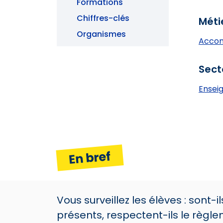
Formations
Chiffres-clés
Méti
Organismes
Accom
Sect
Ensei
En bref
Vous surveillez les élèves : sont-il
présents, respectent-ils le règle