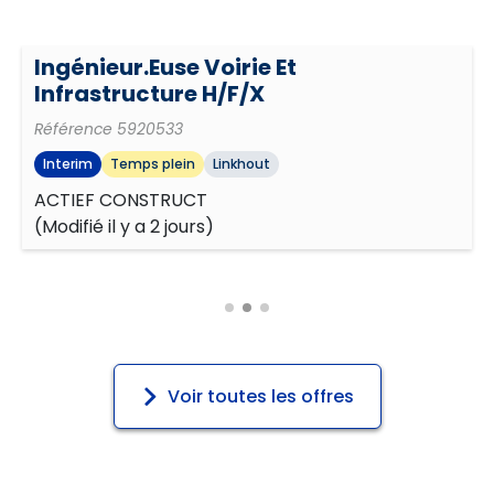
Ingénieur.euse Voirie Et
Planifier et organiser
Infrastructure H/F/X
Référence
5920533
Orientation résultats
Interim
Temps plein
Linkhout
ACTIEF CONSTRUCT
(
Modifié il y a 2 jours
)
Auto-développement
Voir toutes les offres