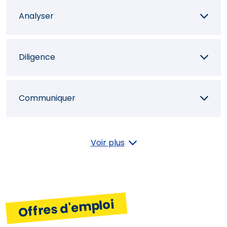
Analyser
Intervenir sur des monuments historiques
Diligence
Définir la faisabilité et la rentabilité d'un
projet
Communiquer
Concevoir un dossier de présentation de
projet
Collaborer
Voir plus
Expertiser des biens immobiliers
Orienter
Offres d'emploi
Créativité