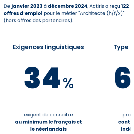
De
janvier 2023
à
décembre 2024
, Actiris a reçu
122
offres d’emploi
pour le métier "Architecte (h/f/x)"
(hors offres des partenaires).
Exigences linguistiques
Type d
34
6
%
exigent de connaître
prop
au minimum le français et
contr
le néerlandais
indé