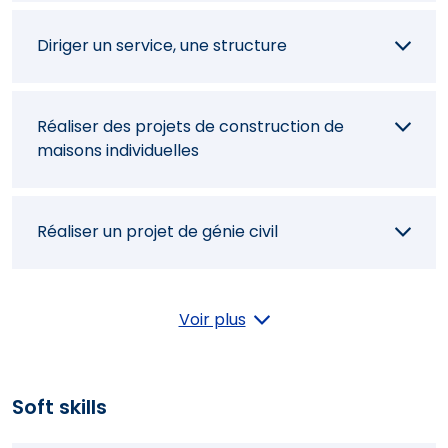
Contrôler les dépenses d'un chantier
Diriger un service, une structure
Assister le client dans la réception de
Réaliser des projets de construction de
chantier
maisons individuelles
Prospecter un marché
Réaliser un projet de génie civil
Réaliser des projets de rénovation de
Voir plus
bâtiment
Soft skills
Réaliser des projets de travaux publics