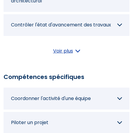
architectural
Contrôler l'état d'avancement des travaux
Coordonner les différentes phases
Voir plus
d'intervention des corps de métiers du
chantier
Compétences spécifiques
Contrôler la réalisation d'un projet
Coordonner l'activité d'une équipe
Instruire une demande de permis de
construire
Piloter un projet