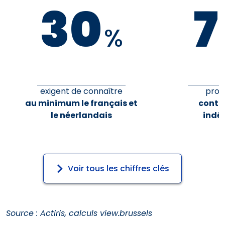
30
7
%
exigent de connaître
prop
au minimum le français et
contr
le néerlandais
indé
Voir tous les chiffres clés
Source : Actiris, calculs view.brussels