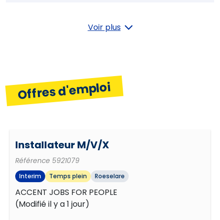
Réaliser des études et des essais en
électronique
Collaborer
Voir plus
Effectuer la programmation des systèmes
Initiative
électroniques
Offres d'emploi
Planifier et organiser
Installateur M/V/X
Orientation résultats
Référence
5921079
Interim
Temps plein
Roeselare
Indépendance
ACCENT JOBS FOR PEOPLE
(
Modifié il y a 1 jour
)