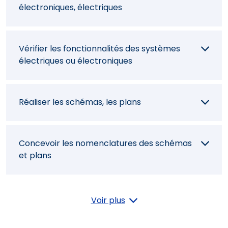
électroniques, électriques
Vérifier les fonctionnalités des systèmes
électriques ou électroniques
Réaliser les schémas, les plans
Concevoir les nomenclatures des schémas
et plans
Concevoir la partie programmée d'un
Voir plus
système électronique