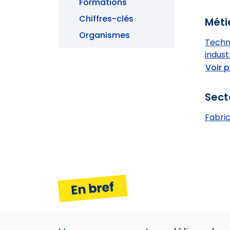
Formations
Chiffres-clés
Méti
Organismes
Techn
indust
Voir p
Sect
Fabri
En bref