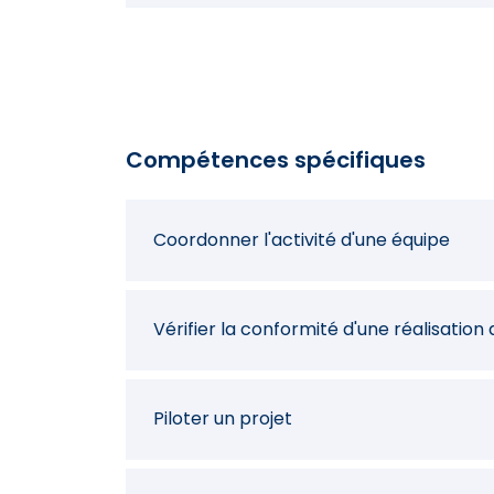
Dessiner dans CAD pour visualisation
Identifier des contraintes dimensionnel
Compétences spécifiques
Réunir des données techniques pour la 
Coordonner l'activité d'une équipe
Modéliser un produit mécanique
Vérifier la conformité d'une réalisatio
Apporter une assistance technique
Piloter un projet