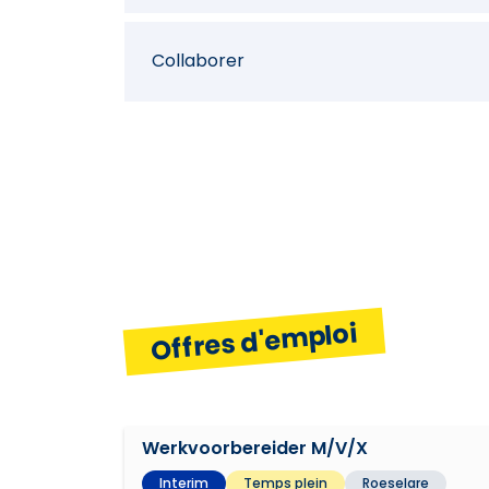
Collaborer
Initiative
Planifier et organiser
Offres d'emploi
Orientation résultats
Indépendance
Werkvoorbereider M/V/X
Interim
Temps plein
Roeselare