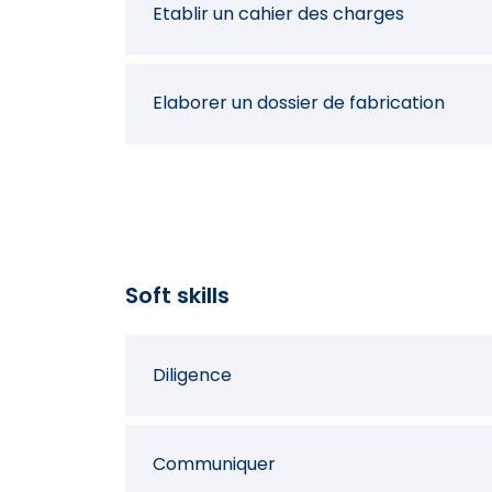
Etablir un cahier des charges
Elaborer un dossier de fabrication
Réaliser les dessins, plans et schéma
Evaluer le coût d'un produit
Soft skills
Diligence
Communiquer