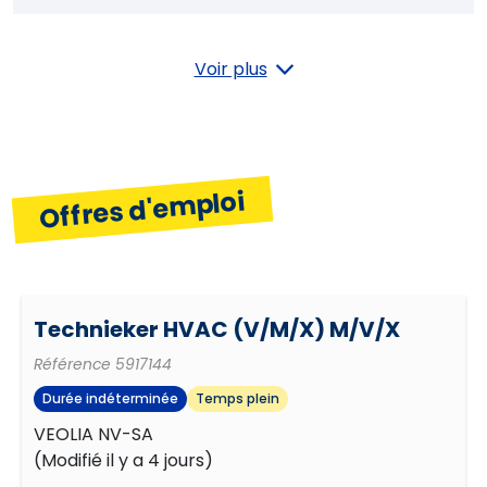
Orientation résultats
Voir plus
Indépendance
Offres d'emploi
Technieker HVAC (V/M/X) M/V/X
Référence
5917144
Durée indéterminée
Temps plein
VEOLIA NV-SA
(
Modifié il y a 4 jours
)