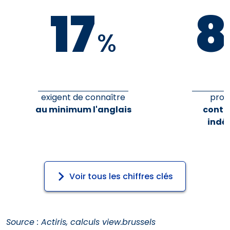
17
8
%
exigent de connaître
prop
au minimum l'anglais
contr
indé
Voir tous les chiffres clés
Source : Actiris, calculs view.brussels