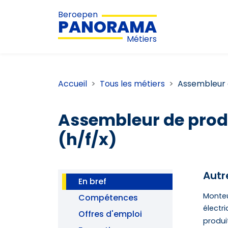
Beroepen
PANORAMA
Métiers
Accueil
Tous les métiers
Assembleur d
Assembleur de produ
(h/f/x)
Autr
En bref
Monteu
Compétences
électri
Offres d'emploi
produit