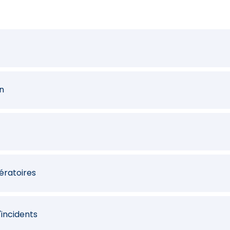
on
pératoires
'incidents