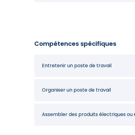
Démarrer la machine ou l'équipement e
Contrôler un dispositif de sécurité
Compétences spécifiques
Entretenir un poste de travail
Organiser un poste de travail
Assembler des produits électriques ou 