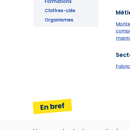
Formations
Chiffres-clés
Méti
Organismes
Monte
compo
mainte
Sect
Fabri
En bref