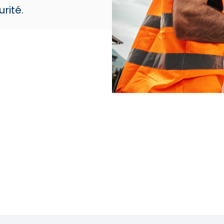
rité.