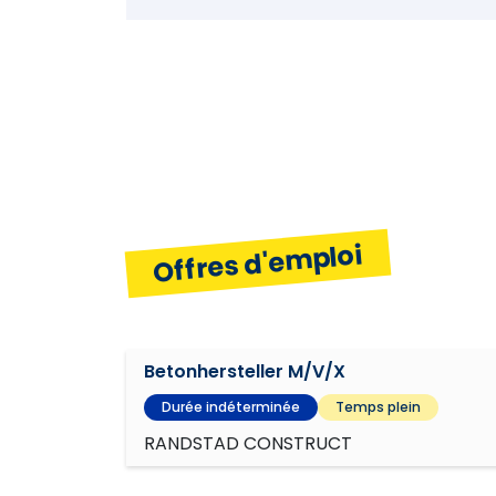
Travailler en toute sécurité
Indépendance
Travailler dans le respect de l'enviro
Offres d'emploi
Betonhersteller M/V/X
Durée indéterminée
Temps plein
RANDSTAD CONSTRUCT