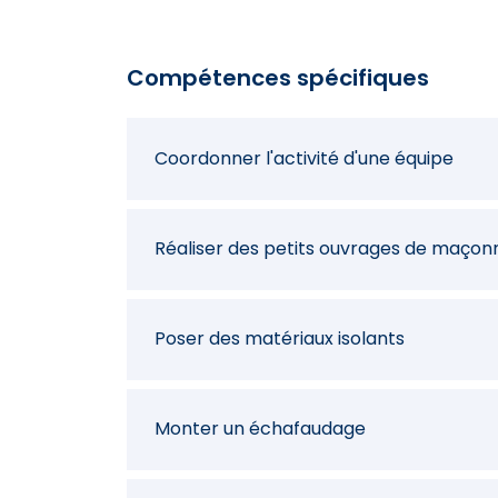
Réparer les supports maçonnés, les faça
Compétences spécifiques
Réaliser des opérations de montage e
Coordonner l'activité d'une équipe
Ranger un chantier
Réaliser des petits ouvrages de maçon
Préparer des travaux de chantier
Poser des matériaux isolants
Implanter une zone de chantier
Monter un échafaudage