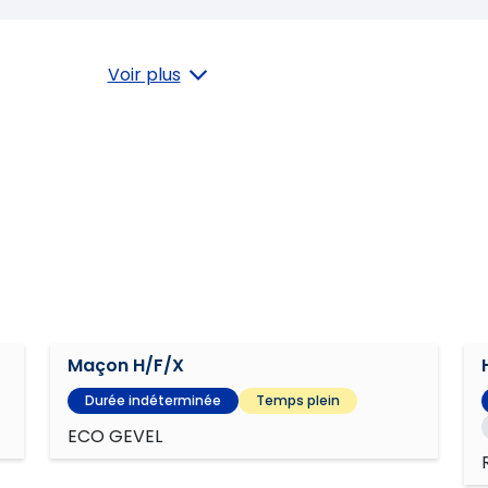
Voir plus
nnement
Maçon H/F/X
Durée indéterminée
Temps plein
ECO GEVEL