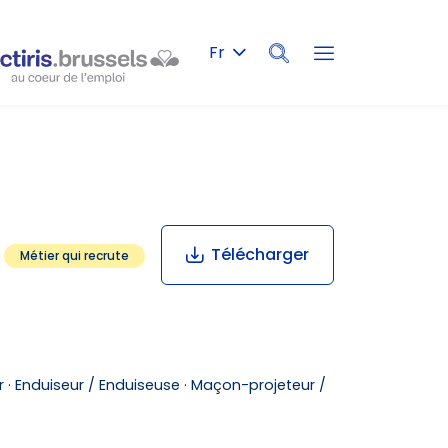
Fr
Rechercher
Télécharger
Métier qui recrute
 ·
Enduiseur / Enduiseuse ·
Maçon-projeteur /