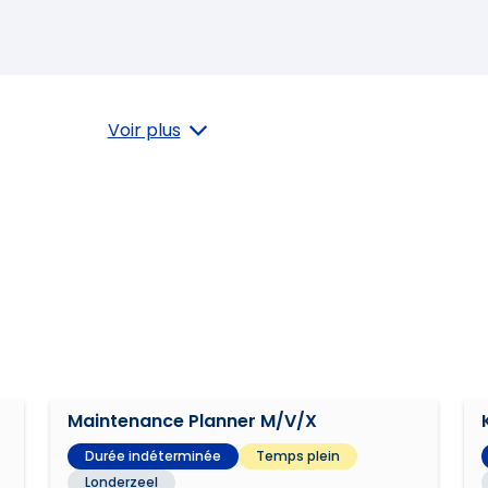
Voir plus
Maintenance Planner M/V/X
Durée indéterminée
Temps plein
Londerzeel