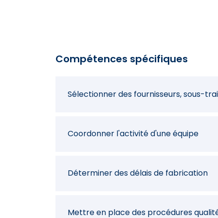
Travailler en toute sécurité
Travailler dans le respect de l'enviro
Compétences spécifiques
Tracer les plans ou croquis d'un ouvrag
Sélectionner des fournisseurs, sous-tra
Définir les procédés, moyens et modes
Coordonner l'activité d'une équipe
Chiffrer des coûts de fabrication
Déterminer des délais de fabrication
Etablir une commande
Mettre en place des procédures qualit