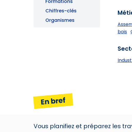
Formations
Chiffres-clés
Méti
Organismes
Assemb
bois
Sect
Indust
En bref
Vous planifiez et préparez les tr