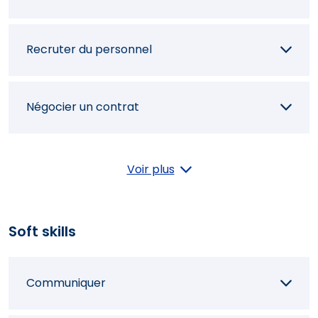
Recruter du personnel
Négocier un contrat
Mettre en place la gestion opérationnelle
Voir plus
Contrôler des résultats comptables et
Soft skills
financiers
Communiquer