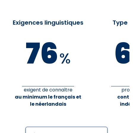
Exigences linguistiques
Type d
76
6
%
exigent de connaître
prop
au minimum le français et
contr
le néerlandais
indé