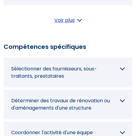
Promouvoir la gestion durable
Voir plus
Mener une politique commerciale
Compétences spécifiques
Proposer des axes d'amélioration
Sélectionner des fournisseurs, sous-
traitants, prestataires
Analyser les données d'activité
Déterminer des travaux de rénovation ou
d'aménagements d'une structure
Coordonner l'activité d'une équipe