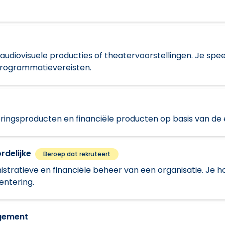
, audiovisuele producties of theatervoorstellingen. Je speel
programmatievereisten.
keringsproducten en financiële producten op basis van de 
rdelijke
Beroep dat rekruteert
istratieve en financiële beheer van een organisatie. Je
entering.
agement