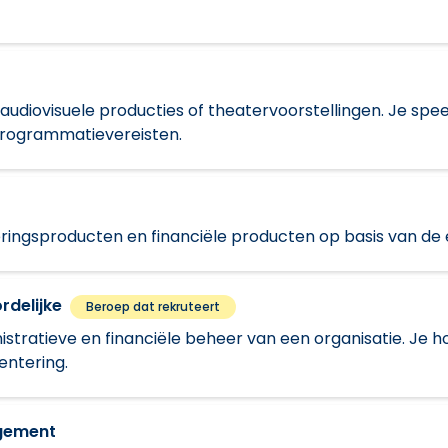
, audiovisuele producties of theatervoorstellingen. Je speel
programmatievereisten.
keringsproducten en financiële producten op basis van de 
rdelijke
Beroep dat rekruteert
istratieve en financiële beheer van een organisatie. Je
entering.
agement