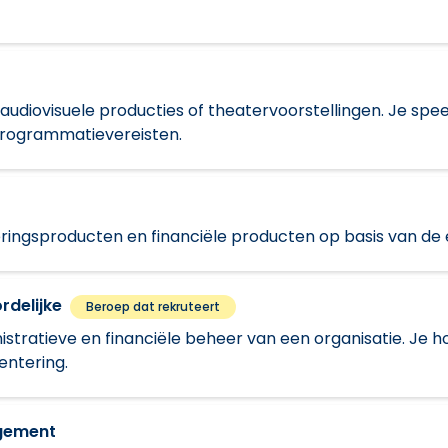
, audiovisuele producties of theatervoorstellingen. Je speel
programmatievereisten.
keringsproducten en financiële producten op basis van de 
rdelijke
Beroep dat rekruteert
istratieve en financiële beheer van een organisatie. Je
entering.
agement