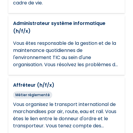
cadre de vie.
Administrateur système informatique
(h/f/x)
Vous êtes responsable de la gestion et de la
maintenance quotidiennes de
l'environnement TIC au sein d'une
organisation. Vous résolvez les problèmes de
réseau ou les problèmes techniques. Vous
suivez les règles de sécurité et les
Affréteur (h/f/x)
règlements.
Métier réglementé
Vous organisez le transport international de
marchandises par air, route, eau et rail. Vous
êtes le lien entre le donneur d'ordre et le
transporteur. Vous tenez compte des
souhaits du client et suivez les règles de