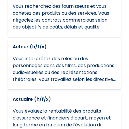
Vous recherchez des fournisseurs et vous
achetez des produits ou des services. Vous
négociez les contrats commerciaux selon
des objectifs de coûts, délais et qualité.
Acteur (h/f/x)
Vous interprétez des rôles ou des
personnages dans des films, des productions
audiovisuelles ou des représentations
théâtrales. Vous travaillez selon les directives
artistiques du réalisateur ou du directeur de la
photographie et les exigences du tournage
Actuaire (h/f/x)
ou de la programmation.
Vous évaluez la rentabilité des produits
d'assurance et financiers à court, moyen et
long terme en fonction de l'évolution du