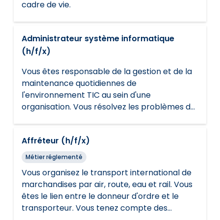
cadre de vie.
Administrateur système informatique
(h/f/x)
Vous êtes responsable de la gestion et de la
maintenance quotidiennes de
l'environnement TIC au sein d'une
organisation. Vous résolvez les problèmes de
réseau ou les problèmes techniques. Vous
suivez les règles de sécurité et les
Affréteur (h/f/x)
règlements.
Métier réglementé
Vous organisez le transport international de
marchandises par air, route, eau et rail. Vous
êtes le lien entre le donneur d'ordre et le
transporteur. Vous tenez compte des
souhaits du client et suivez les règles de