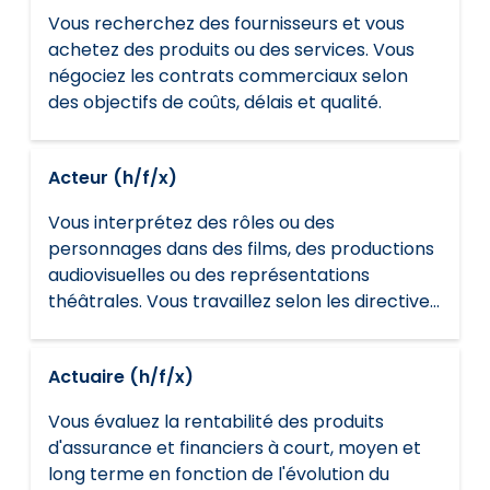
Vous recherchez des fournisseurs et vous
achetez des produits ou des services. Vous
négociez les contrats commerciaux selon
des objectifs de coûts, délais et qualité.
Acteur (h/f/x)
Vous interprétez des rôles ou des
personnages dans des films, des productions
audiovisuelles ou des représentations
théâtrales. Vous travaillez selon les directives
artistiques du réalisateur ou du directeur de la
photographie et les exigences du tournage
Actuaire (h/f/x)
ou de la programmation.
Vous évaluez la rentabilité des produits
d'assurance et financiers à court, moyen et
long terme en fonction de l'évolution du