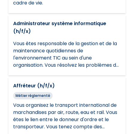
cadre de vie.
Administrateur système informatique
(h/f/x)
Vous êtes responsable de la gestion et de la
maintenance quotidiennes de
l'environnement TIC au sein d'une
organisation. Vous résolvez les problèmes de
réseau ou les problèmes techniques. Vous
suivez les règles de sécurité et les
Affréteur (h/f/x)
règlements.
Métier réglementé
Vous organisez le transport international de
marchandises par air, route, eau et rail. Vous
êtes le lien entre le donneur d'ordre et le
transporteur. Vous tenez compte des
souhaits du client et suivez les règles de