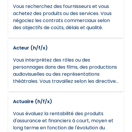
Vous recherchez des fournisseurs et vous
achetez des produits ou des services. Vous
négociez les contrats commerciaux selon
des objectifs de coûts, délais et qualité.
Acteur (h/f/x)
Vous interprétez des rôles ou des
personnages dans des films, des productions
audiovisuelles ou des représentations
théâtrales. Vous travaillez selon les directives
artistiques du réalisateur ou du directeur de la
photographie et les exigences du tournage
Actuaire (h/f/x)
ou de la programmation.
Vous évaluez la rentabilité des produits
d'assurance et financiers à court, moyen et
long terme en fonction de l'évolution du