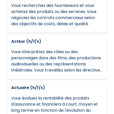
Vous recherchez des fournisseurs et vous
achetez des produits ou des services. Vous
négociez les contrats commerciaux selon
des objectifs de coûts, délais et qualité.
Acteur (h/f/x)
Vous interprétez des rôles ou des
personnages dans des films, des productions
audiovisuelles ou des représentations
théâtrales. Vous travaillez selon les directives
artistiques du réalisateur ou du directeur de la
photographie et les exigences du tournage
Actuaire (h/f/x)
ou de la programmation.
Vous évaluez la rentabilité des produits
d'assurance et financiers à court, moyen et
long terme en fonction de l'évolution du