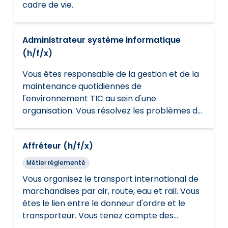
cadre de vie.
Administrateur système informatique
(h/f/x)
Vous êtes responsable de la gestion et de la
maintenance quotidiennes de
l'environnement TIC au sein d'une
organisation. Vous résolvez les problèmes de
réseau ou les problèmes techniques. Vous
suivez les règles de sécurité et les
Affréteur (h/f/x)
règlements.
Métier réglementé
Vous organisez le transport international de
marchandises par air, route, eau et rail. Vous
êtes le lien entre le donneur d'ordre et le
transporteur. Vous tenez compte des
souhaits du client et suivez les règles de