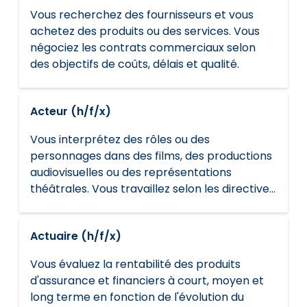
Vous recherchez des fournisseurs et vous
achetez des produits ou des services. Vous
négociez les contrats commerciaux selon
des objectifs de coûts, délais et qualité.
Acteur (h/f/x)
Vous interprétez des rôles ou des
personnages dans des films, des productions
audiovisuelles ou des représentations
théâtrales. Vous travaillez selon les directives
artistiques du réalisateur ou du directeur de la
photographie et les exigences du tournage
Actuaire (h/f/x)
ou de la programmation.
Vous évaluez la rentabilité des produits
d'assurance et financiers à court, moyen et
long terme en fonction de l'évolution du