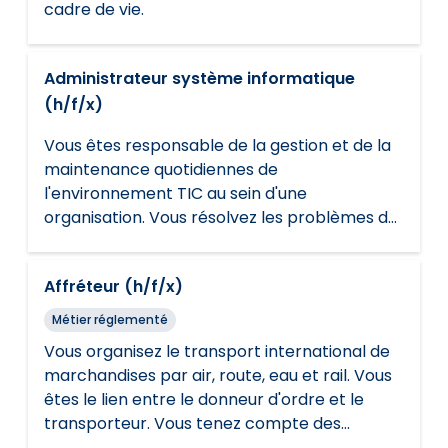
cadre de vie.
Administrateur système informatique
(h/f/x)
Vous êtes responsable de la gestion et de la
maintenance quotidiennes de
l'environnement TIC au sein d'une
organisation. Vous résolvez les problèmes de
réseau ou les problèmes techniques. Vous
suivez les règles de sécurité et les
Affréteur (h/f/x)
règlements.
Métier réglementé
Vous organisez le transport international de
marchandises par air, route, eau et rail. Vous
êtes le lien entre le donneur d'ordre et le
transporteur. Vous tenez compte des
souhaits du client et suivez les règles de