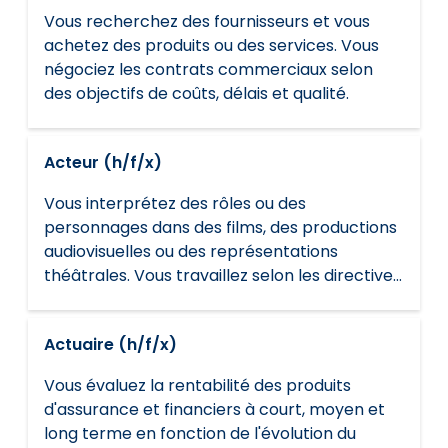
Vous recherchez des fournisseurs et vous
achetez des produits ou des services. Vous
négociez les contrats commerciaux selon
des objectifs de coûts, délais et qualité.
Acteur (h/f/x)
Vous interprétez des rôles ou des
personnages dans des films, des productions
audiovisuelles ou des représentations
théâtrales. Vous travaillez selon les directives
artistiques du réalisateur ou du directeur de la
photographie et les exigences du tournage
Actuaire (h/f/x)
ou de la programmation.
Vous évaluez la rentabilité des produits
d'assurance et financiers à court, moyen et
long terme en fonction de l'évolution du