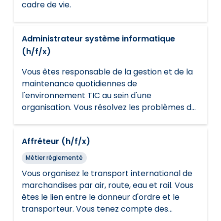
cadre de vie.
Administrateur système informatique
(h/f/x)
Vous êtes responsable de la gestion et de la
maintenance quotidiennes de
l'environnement TIC au sein d'une
organisation. Vous résolvez les problèmes de
réseau ou les problèmes techniques. Vous
suivez les règles de sécurité et les
Affréteur (h/f/x)
règlements.
Métier réglementé
Vous organisez le transport international de
marchandises par air, route, eau et rail. Vous
êtes le lien entre le donneur d'ordre et le
transporteur. Vous tenez compte des
souhaits du client et suivez les règles de